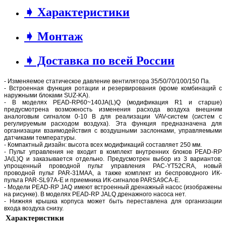
➧ Характеристики
➧ Монтаж
➧ Доставка по всей России
- Изменяемое статическое давление вентилятора 35/50/70/100/150 Па.
- Встроенная функция ротации и резервирования (кроме комбинаций с
наружными блоками SUZ-KA).
- В моделях PEAD-RP60~140JA(L)Q (модификация R1 и старше)
предусмотрена возможность изменения расхода воздуха внешним
аналоговым сигналом 0-10 В для реализации VAV-систем (систем с
регулируемым расходом воздуха). Эта функция предназначена для
организации взаимодействия с воздушными заслонками, управляемыми
датчиками температуры.
- Компактный дизайн: высота всех модификаций составляет 250 мм.
- Пульт управления не входит в комплект внутренних блоков PEAD-RP
JA(L)Q и заказывается отдельно. Предусмотрен выбор из 3 вариантов:
упрощенный проводной пульт управления PAC-YT52CRA, новый
проводной пульт PAR-31MAA, а также комплект из беспроводного ИК-
пульта PAR-SL97A-E и приемника ИК-сигналов PARSA9CA-E.
- Модели PEAD-RP JAQ имеют встроенный дренажный насос (изображены
на рисунке). В моделях PEAD-RP JALQ дренажного насоса нет.
- Нижняя крышка корпуса может быть переставлена для организации
входа воздуха снизу.
Характеристики