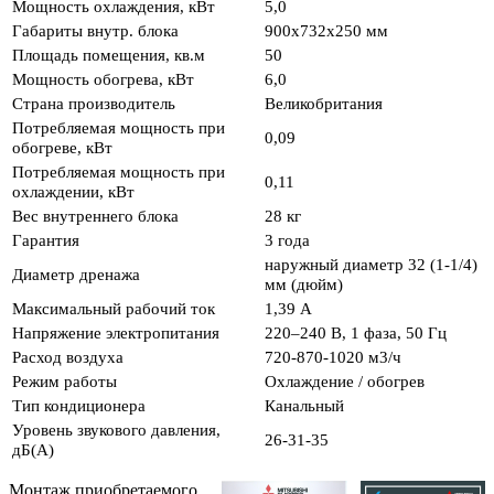
Мощность охлаждения, кВт
5,0
Габариты внутр. блока
900x732x250 мм
Площадь помещения, кв.м
50
Мощность обогрева, кВт
6,0
Страна производитель
Великобритания
Потребляемая мощность при
0,09
обогреве, кВт
Потребляемая мощность при
0,11
охлаждении, кВт
Вес внутреннего блока
28 кг
Гарантия
3 года
наружный диаметр 32 (1-1/4)
Диаметр дренажа
мм (дюйм)
Максимальный рабочий ток
1,39 А
Напряжение электропитания
220–240 B, 1 фаза, 50 Гц
Расход воздуха
720-870-1020 м3/ч
Режим работы
Охлаждение / обогрев
Тип кондиционера
Канальный
Уровень звукового давления,
26-31-35
дБ(А)
Монтаж приобретаемого