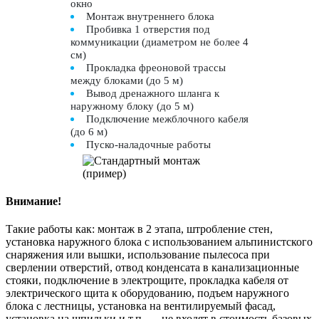
окно
Монтаж внутреннего блока
Пробивка 1 отверстия под
коммуникации (диаметром не более 4
см)
Прокладка фреоновой трассы
между блоками (до 5 м)
Вывод дренажного шланга к
наружному блоку (до 5 м)
Подключение межблочного кабеля
(до 6 м)
Пуско-наладочные работы
Внимание!
Такие работы как: монтаж в 2 этапа, штробление стен,
установка наружного блока с использованием альпинистского
снаряжения или вышки, использование пылесоса при
сверлении отверстий, отвод конденсата в канализационные
стояки, подключение в электрощите, прокладка кабеля от
электрического щита к оборудованию, подъем наружного
блока с лестницы, установка на вентилируемый фасад,
установка на шпильки и т.п. — не входят в стоимость базовых