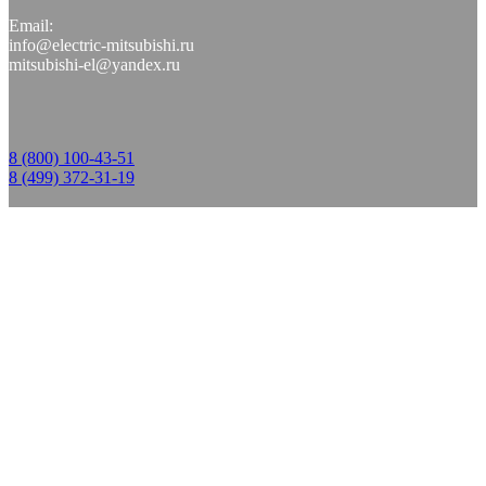
Email:
info@electric-mitsubishi.ru
mitsubishi-el@yandex.ru
8 (800) 100-43-51
8 (499) 372-31-19