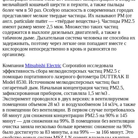
мельчайшей кошачьей шерсти и перхоти, а также пыльцы
более чем в 50 раз. Особую опасность в современных городах
представляют мелкие твердые частицы. Их называют PM (от
англ. particulate matter — «твёрдые вещества»). Частицы PM2.5
имеют размер менее 2,5 мкм. Множество таких частиц
содержится в выхлопе дизельных двигателей, а также в
табачном дыме. Дыхательная система человека не способна их
задерживать, поэтому через легкие они попадают вместе с
кислородом непосредственно в кровь и разносятся по
организму.
Компания
Mitsubishi Electric
Corporation исследовала
эффективность сбора мелкодисперсных частиц PM2.5 с
помощью портативного лазерного фотометра DUTTRAK II
Model 8530. Источником мелкодисперсных частиц был
сигаретный дым. Начальная концентрация частиц PM2.5,
зафиксированная прибором, составляла 1,5 мг/м3 .
Эксперимент проводился в двух версиях: в вентилируемом
помещении объемом 28 м3 и воздухообменом 14 м3/ч, а также
в помещении без вентиляции. В первом случае потребовалось
68 минут для снижения концентрации PM2.5 на 90% и 145
минут — для снижения на 99%. В помещении без вентиляции
очистка заняла несколько больше времени: снижение на 90%
было достигнуто за 83 минуты, а на 99% — за 166 минут. Это
свойство новых систем MSZ-LN оценят владельцы квартир,