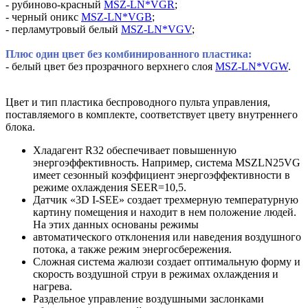
- рубиново-красный
MSZ-LN*VGR
;
- черный оникс
MSZ-LN*VGB
;
- перламутровый белый
MSZ-LN*VGV
;
Плюс один цвет без комбинированного пластика:
- белый цвет без прозрачного верхнего слоя
MSZ-LN*VGW
.
Цвет и тип пластика беспроводного пульта управления,
поставляемого в комплекте, соответствует цвету внутреннего
блока.
Хладагент R32 обеспечивает повышенную
энергоэффективность. Например, система MSZLN25VG
имеет сезонный коэффициент энергоэффективности в
режиме охлаждения SEER=10,5.
Датчик «3D I-SEE» создает трехмерную температурную
картину помещения и находит в нем положение людей.
На этих данных основаны режимы
автоматического отклонения или наведения воздушного
потока, а также режим энергосбережения.
Сложная система жалюзи создает оптимальную форму и
скорость воздушной струи в режимах охлаждения и
нагрева.
Раздельное управление воздушными заслонками