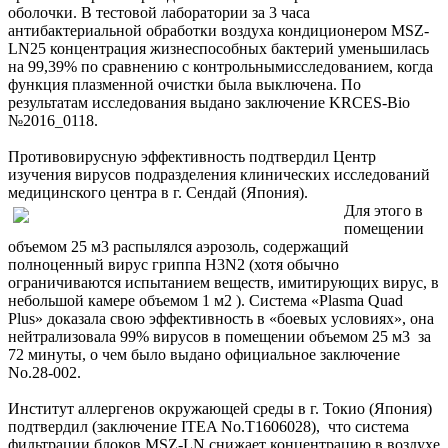
оболочки. В тестовой лаборатории за 3 часа
антибактериальной обработки воздуха кондиционером MSZ-
LN25 концентрация жизнеспособных бактерий уменьшилась
на 99,39% по сравнению с контрольнымисследованием, когда
функция плазменной очистки была выключена. По
результатам исследования выдано заключение KRCES-Bio
№2016_0118.
Противовирусную эффективность подтвердил Центр
изучения вирусов подразделения клинических исследований
медицинского центра в г. Сендай (Япония).
Для этого в
помещении
объемом 25 м3 распылялся аэрозоль, содержащий
полноценный вирус гриппа H3N2 (хотя обычно
ограничиваются испытанием веществ, имитирующих вирус, в
небольшой камере объемом 1 м2 ). Система «Plasma Quad
Plus» доказала свою эффективность в «боевых условиях», она
нейтрализовала 99% вирусов в помещении объемом 25 м3 за
72 минуты, о чем было выдано официальное заключение
No.28-002.
Институт аллергенов окружающей среды в г. Токио (Япония)
подтвердил (заключение ITEA No.T1606028), что система
фильтрации блоков MSZ-LN снижает концентрацию в воздухе