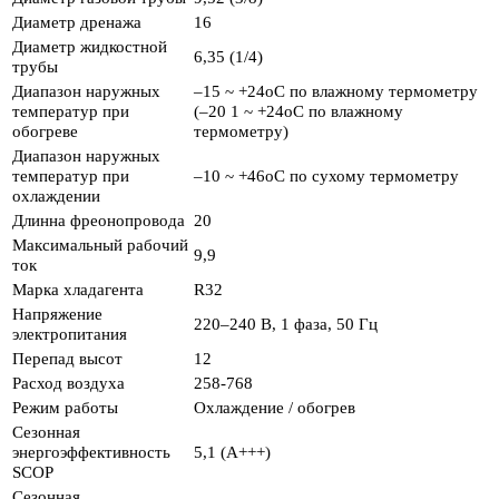
Диаметр дренажа
16
Диаметр жидкостной
6,35 (1/4)
трубы
Диапазон наружных
–15 ~ +24oC по влажному термометру
температур при
(–20 1 ~ +24oC по влажному
обогреве
термометру)
Диапазон наружных
температур при
–10 ~ +46oC по сухому термометру
охлаждении
Длинна фреонопровода
20
Максимальный рабочий
9,9
ток
Марка хладагента
R32
Напряжение
220–240 B, 1 фаза, 50 Гц
электропитания
Перепад высот
12
Расход воздуха
258-768
Режим работы
Охлаждение / обогрев
Сезонная
энергоэффективность
5,1 (A+++)
SCOP
Сезонная