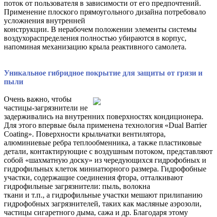
поток от пользователя в зависимости от его предпочтений.
Применение плоского прямоугольного дизайна потребовало
усложнения внутренней
конструкции. В нерабочем положении элементы системы
воздухораспределения полностью убираются в корпус,
напоминая механизацию крыла реактивного самолета.
Уникальное гибридное покрытие для защиты от грязи и
пыли
Очень важно, чтобы
частицы-загрязнители не
задерживались на внутренних поверхностях кондиционера.
Для этого впервые была применена технология «Dual Barrier
Coating». Поверхности крыльчатки вентилятора,
алюминиевые ребра теплообменника, а также пластиковые
детали, контактирующие с воздушным потоком, представляют
собой «шахматную доску» из чередующихся гидрофобных и
гидрофильных клеток миниатюрного размера. Гидрофобные
участки, содержащие соединения фтора, отталкивают
гидрофильные загрязнители: пыль, волокна
ткани и т.п., а гидрофильные участки мешают прилипанию
гидрофобных загрязнителей, таких как масляные аэрозоли,
частицы сигаретного дыма, сажа и др. Благодаря этому