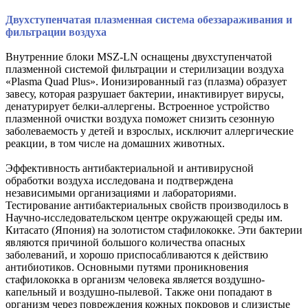
Двухступенчатая плазменная система обеззараживания и
фильтрации воздуха
Внутренние блоки MSZ-LN оснащены двухступенчатой
плазменной системой фильтрации и стерилизации воздуха
«Plasma Quad Plus». Ионизированный газ (плазма) образует
завесу, которая разрушает бактерии, инактивирует вирусы,
денатурирует белки-аллергены. Встроенное устройство
плазменной очистки воздуха поможет снизить сезонную
заболеваемость у детей и взрослых, исключит аллергические
реакции, в том числе на домашних животных.
Эффективность антибактериальной и антивирусной
обработки воздуха исследована и подтверждена
независимыми организациями и лабораториями.
Тестирование антибактериальных свойств производилось в
Научно-исследовательском центре окружающей среды им.
Китасато (Япония) на золотистом стафилококке. Эти бактерии
являются причиной большого количества опасных
заболеваний, и хорошо приспосабливаются к действию
антибиотиков. Основными путями проникновения
стафилококка в организм человека является воздушно-
капельный и воздушно-пылевой. Также они попадают в
организм через повреждения кожных покровов и слизистые