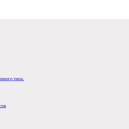
енного типа.
исов