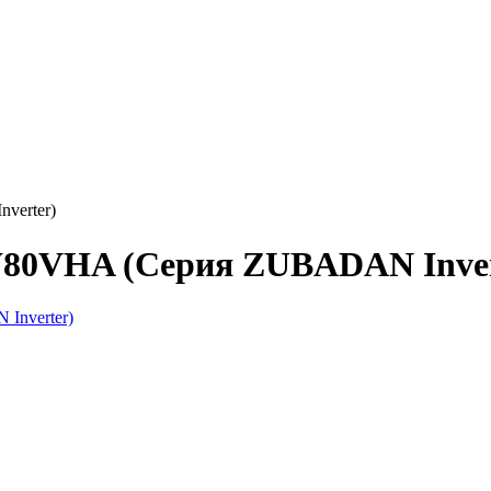
verter)
HW80VHA (Серия ZUBADAN Inver